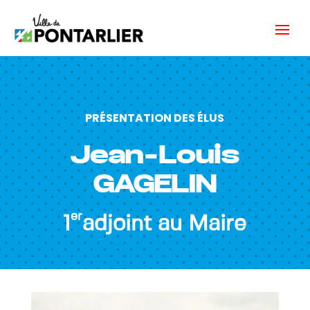
PRÉSENTATION DES ÉLUS
Jean-Louis
GAGELIN
er
1
adjoint au Maire