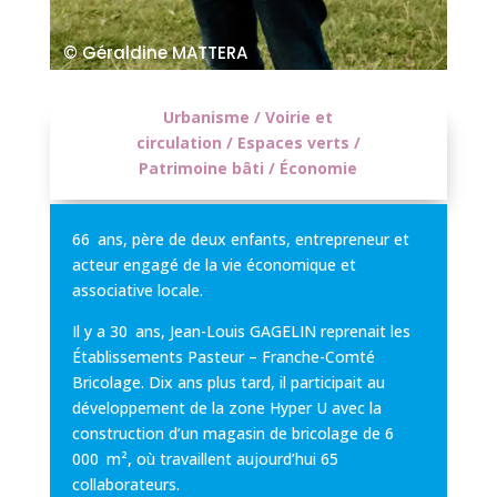
© Géraldine MATTERA
Urbanisme / Voirie et
circulation / Espaces verts /
Patrimoine bâti / Économie
66 ans, père de deux enfants, entrepreneur et
acteur engagé de la vie économique et
associative locale.
Il y a 30 ans, Jean-Louis GAGELIN reprenait les
Établissements Pasteur – Franche-Comté
Bricolage. Dix ans plus tard, il participait au
développement de la zone Hyper U avec la
construction d’un magasin de bricolage de 6
000 m², où travaillent aujourd’hui 65
collaborateurs.