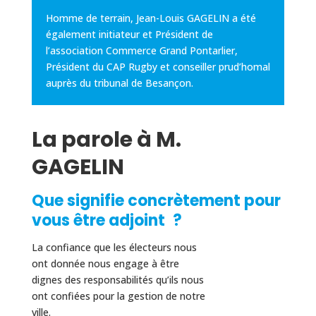
Homme de terrain, Jean-Louis GAGELIN a été
également initiateur et Président de
l’association Commerce Grand Pontarlier,
Président du CAP Rugby et conseiller prud’homal
auprès du tribunal de Besançon.
La parole à M.
GAGELIN
Que signifie concrètement pour
vous être adjoint ?
La confiance que les électeurs nous
ont donnée nous engage à être
dignes des responsabilités qu’ils nous
ont confiées pour la gestion de notre
ville.