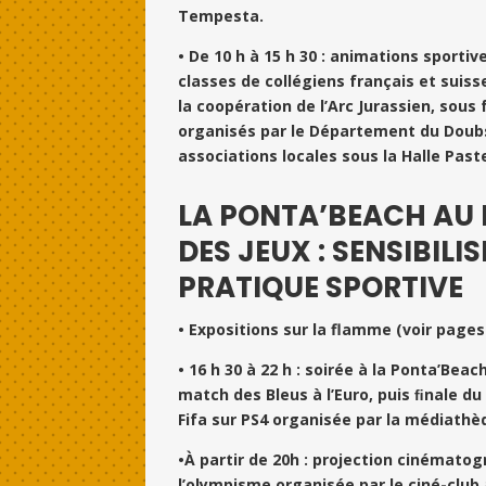
Tempesta.
• De 10 h à 15 h 30 : animations sportiv
classes de collégiens français et suiss
la coopération de l’Arc Jurassien, sous 
organisés par le Département du Doub
associations locales sous la Halle Past
LA PONTA’BEACH AU
DES JEUX : SENSIBILIS
PRATIQUE SPORTIVE
• Expositions sur la flamme (voir pages 
• 16 h 30 à 22 h : soirée à la Ponta’Beac
match des Bleus à l’Euro, puis ﬁnale du
Fifa sur PS4 organisée par la médiathè
•À partir de 20h : projection cinémato
l’olympisme organisée par le ciné-club