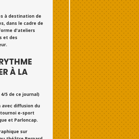
es à destination de
es, dans le cadre de
forme d'ateliers
s et des
eur.
 RYTHME
ER À LA
4/5 de ce journal)
h avec diffusion du
 tournoi e-sport
que et Parloncap.
graphique sur
 au théâtre Bernard