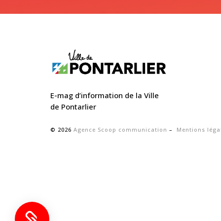
E-mag d’information de la Ville
de Pontarlier
© 2026
Agence Scoop communication
–
Mentions léga


ville-pontarlier.fr