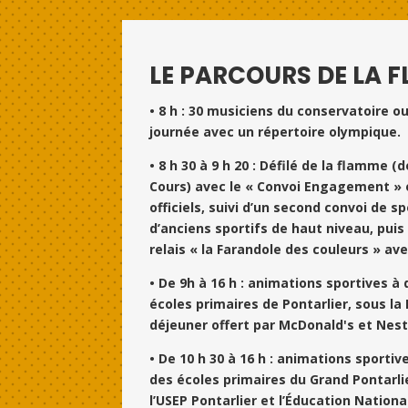
LE PARCOURS DE LA 
• 8 h : 30 musiciens du conservatoire o
journée avec un répertoire olympique.
•
8 h 30 à 9 h 20 : Défilé de la flamme 
Cours) avec le « Convoi Engagement » e
officiels, suivi d’un second convoi de sp
d’anciens sportifs de haut niveau, puis
relais « la Farandole des couleurs » ave
• De 9h à 16 h : animations sportives à
écoles primaires de Pontarlier, sous la H
déjeuner offert par McDonald's et Nest
• De 10 h 30 à 16 h : animations sportiv
des écoles primaires du Grand Pontarli
l’USEP Pontarlier et l’Éducation Nation