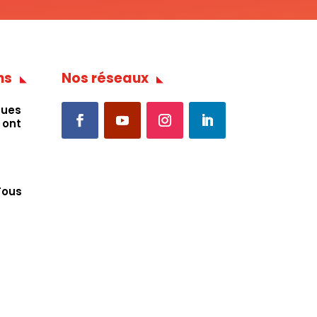
ns
Nos réseaux
ques
 ont
Tous