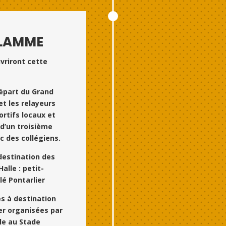
FLAMME
uvriront cette
(départ du Grand
t les relayeurs
ortifs locaux et
 d’un troisième
c des collégiens.
 destination des
alle : petit-
lé Pontarlier
es à destination
er organisées par
ale au Stade