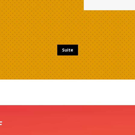
Suite
F