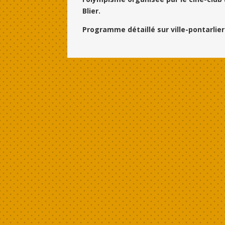
Blier.
Programme détaillé sur
ville-pontarlier