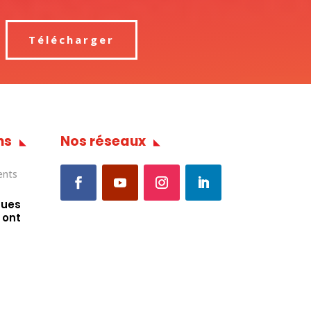
Télécharger
ns
Nos réseaux
ques
 ont