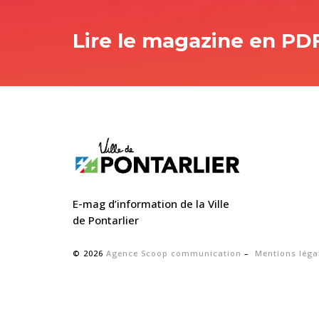
Lire le magazine en PD
E-mag d’information de la Ville
de Pontarlier
© 2026
Agence Scoop communication
–
Mentions léga