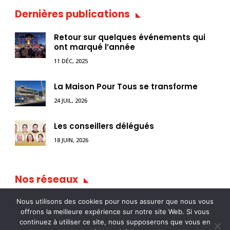
Dernières publications
Retour sur quelques événements qui
ont marqué l’année
11 DÉC, 2025
La Maison Pour Tous se transforme
24 JUIL, 2026
Les conseillers délégués
18 JUIN, 2026
Nos réseaux
Nous utilisons des cookies pour nous assurer que nous vous
offrons la meilleure expérience sur notre site Web. Si vous
continuez à utiliser ce site, nous supposerons que vous en

ville-pontarlier.fr