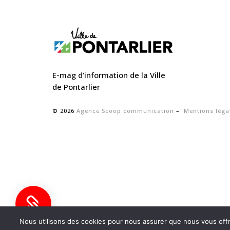
E-mag d’information de la Ville
de Pontarlier
© 2026
Agence Scoop communication
–
Mentions léga


ville-pontarlier.fr
Nous utilisons des cookies pour nous assurer que nous vous offro