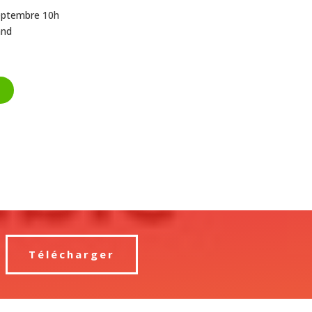
eptembre 10h
and
Télécharger