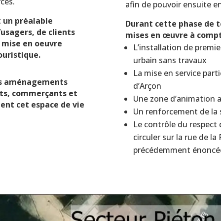
rces.
afin de pouvoir ensuite e
t un préalable
Durant cette phase de t
’usagers, de clients
mises en œuvre à compte
a mise en oeuvre
L’installation de premi
ouristique.
urbain sans travaux
La mise en service parti
des aménagements
d’Arçon
nts, commerçants et
Une zone d’animation a
ent cet espace de vie
Un renforcement de la s
Le contrôle du respect 
circuler sur la rue de la
précédemment énoncé