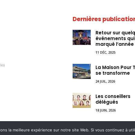
Dernières publicatio
Retour sur quel
événements qui
marqué l’année
11 DÉC, 2025
les
La Maison Pour 
se transforme
24 JUIL, 2026
Les conseillers
délégués
18 JUIN, 2026
ns la meilleure expérience sur notre site Web. Si vous continuez à util