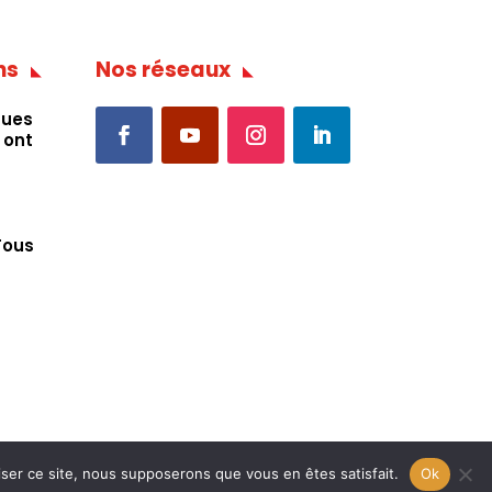
ns
Nos réseaux
ques
 ont
Tous
iser ce site, nous supposerons que vous en êtes satisfait.
Ok