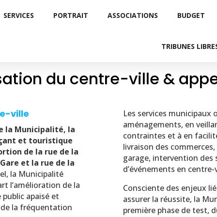
SERVICES
PORTRAIT
ASSOCIATIONS
BUDGET
TRIBUNES LIBRE
ation du centre-ville & appe
e-ville
Les services municipaux on
aménagements, en veillan
a Municipalité, la
contraintes et à en facili
çant et touristique
livraison des commerces, 
rtion de la rue de la
garage, intervention des 
Gare et la rue de la
d’événements en centre-vi
el, la Municipalité
art l’amélioration de la
Consciente des enjeux liés
 public apaisé et
assurer la réussite, la Mu
n de la fréquentation
première phase de test, d