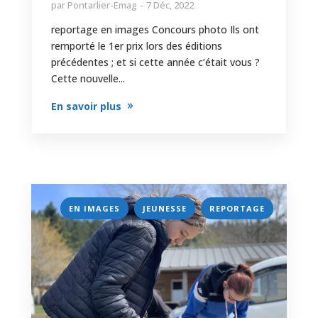
par
Pontarlier-Emag
7 Déc, 2022
reportage en images Concours photo Ils ont
remporté le 1er prix lors des éditions
précédentes ; et si cette année c’était vous ?
Cette nouvelle...
En savoir plus
,
,
EN IMAGES
JEUNESSE
REPORTAGE