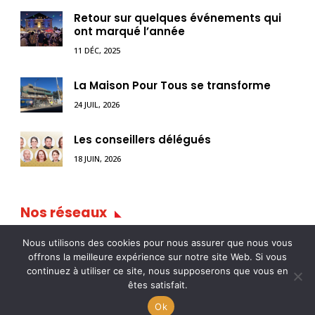
Retour sur quelques événements qui
ont marqué l’année
11 DÉC, 2025
La Maison Pour Tous se transforme
24 JUIL, 2026
Les conseillers délégués
18 JUIN, 2026
Nos réseaux
Nous utilisons des cookies pour nous assurer que nous vous
offrons la meilleure expérience sur notre site Web. Si vous
continuez à utiliser ce site, nous supposerons que vous en


ville-pontarlier.fr
êtes satisfait.
Ok