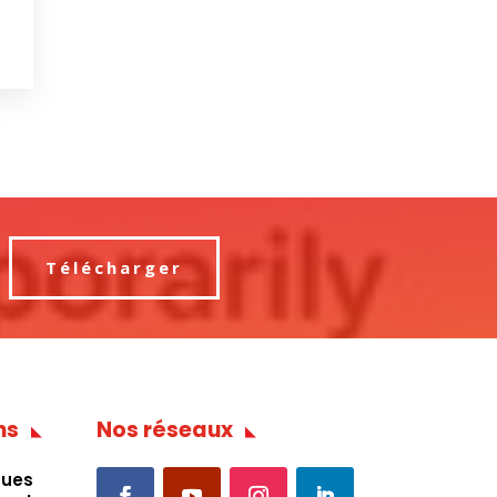
Télécharger
ns
Nos réseaux
ques