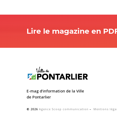
Lire le magazine en PD
E-mag d’information de la Ville
de Pontarlier
© 2026
Agence Scoop communication
–
Mentions léga