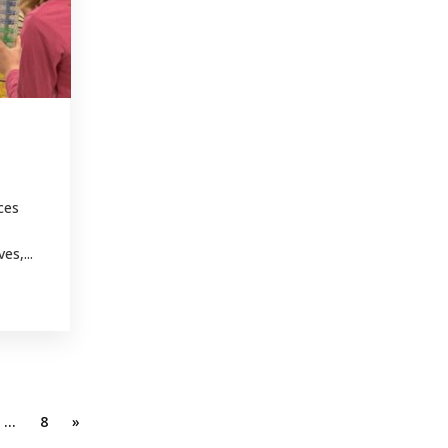
ces
es,...
…
8
»