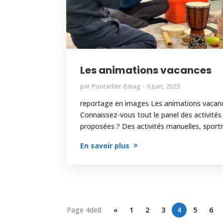
Les animations vacances
par
Pontarlier-Emag
6 Juin, 2023
reportage en images Les animations vacan
Connaissez-vous tout le panel des activités
proposées ? Des activités manuelles, sportiv
En savoir plus
Page 4de8
«
1
2
3
4
5
6