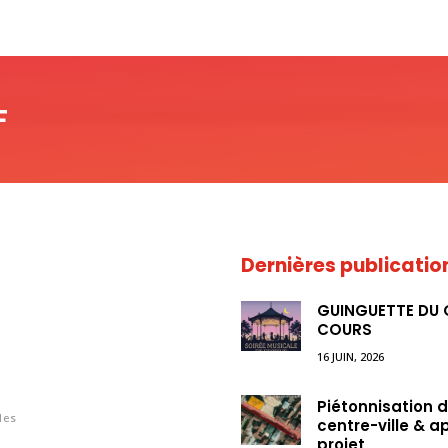
F
Dernières publicatio
GUINGUETTE DU
COURS
16 JUIN, 2026
Piétonnisation 
les
centre-ville & a
projet