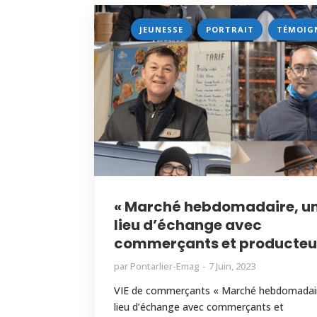
,
,
JEUNESSE
PORTRAIT
TÉMOIG
« Marché hebdomadaire, u
lieu d’échange avec
commerçants et producteu
par
Pontarlier-Emag
7 Juin, 2023
VIE de commerçants « Marché hebdomadair
lieu d’échange avec commerçants et