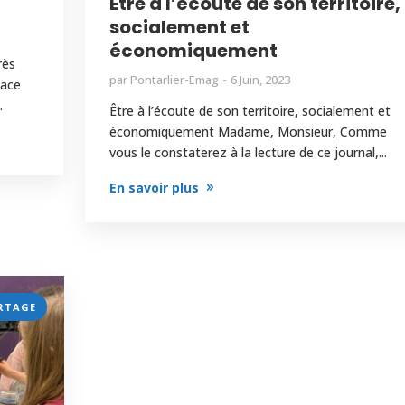
Être à l’écoute de son territoire,
socialement et
économiquement
rès
par
Pontarlier-Emag
6 Juin, 2023
lace
.
Être à l’écoute de son territoire, socialement et
économiquement Madame, Monsieur, Comme
vous le constaterez à la lecture de ce journal,...
En savoir plus
RTAGE