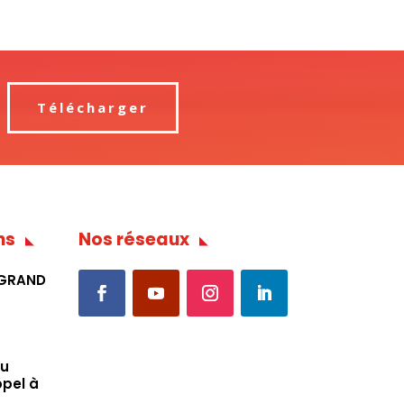
Télécharger
ns
Nos réseaux
 GRAND
du
ppel à